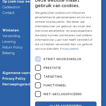
Deze website maakt
Op zoek naar een cadeau?
Dutch
gebruik van cookies.
Cadeaubon
French
Contact
We gebruiken cookies om inhoud en
advertenties te personaliseren en om ons
English
verkeer te analyseren. We delen ook
informatie over uw gebruik van onze site
Winkelen
met onze advertentie- en analysepartners,
die deze kunnen combineren met andere
Verzending
informatie die u aan hen heeft verstrekt of
Levering
die zij hebben verzameld door uw gebruik
Return Policy
van hun diensten.
Privacybeleid
Betaling
STRIKT NOODZAKELIJK
PRESTATIE
Algemene voorwaarden
TARGETING
Privacy Policy
Herroepingsrecht
FUNCTIONEEL
NIET-GECLASSIFICEERD