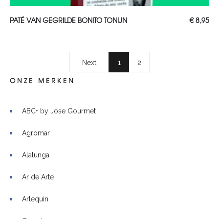
TOEVOEGEN AAN WINKELWAGEN
PATÉ VAN GEGRILDE BONITO TONIJN
€
8,95
Next
1
2
ONZE MERKEN
ABC+ by Jose Gourmet
Agromar
Alalunga
Ar de Arte
Arlequin