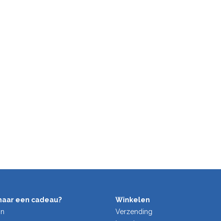
naar een cadeau?
Winkelen
on
Verzending