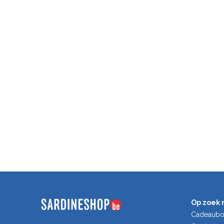
Op zoek 
Cadeaub