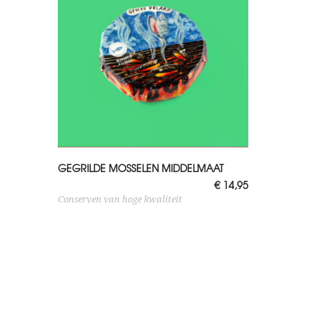
TOEVOEGEN AAN WINKELWAGEN
GEGRILDE MOSSELEN MIDDELMAAT
€
14,95
Conserven van hoge kwaliteit