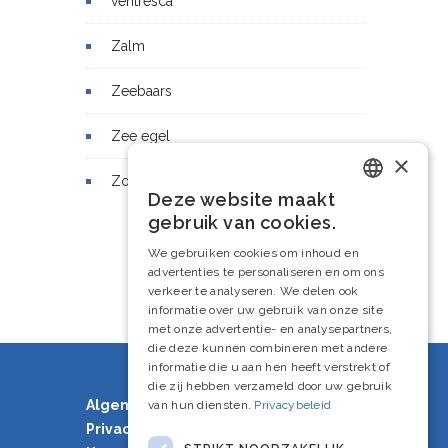
ventresca
Zalm
Zeebaars
Zee egel
×
Zonnevis
Deze website maakt
Dutch
gebruik van cookies.
French
We gebruiken cookies om inhoud en
advertenties te personaliseren en om ons
English
verkeer te analyseren. We delen ook
informatie over uw gebruik van onze site
met onze advertentie- en analysepartners,
die deze kunnen combineren met andere
informatie die u aan hen heeft verstrekt of
die zij hebben verzameld door uw gebruik
Algemene voorwaarden
van hun diensten.
Privacybeleid
Privacy Policy