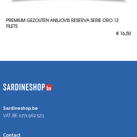
TOEVOEGEN AAN WINKELWAGEN
PREMIUM GEZOUTEN ANSJOVIS RESERVA SERIE ORO 12
FILETS
€
16,50
Sardineshop.be
VAT BE 0771.962.523
Contact