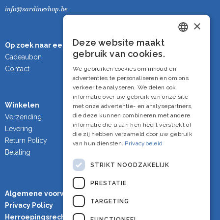
info@sardineshop.be
×
Deze website maakt
Op zoek naar een cadeau?
Dutch
gebruik van cookies.
Cadeaubon
French
Contact
We gebruiken cookies om inhoud en
advertenties te personaliseren en om ons
English
verkeer te analyseren. We delen ook
informatie over uw gebruik van onze site
Winkelen
met onze advertentie- en analysepartners,
die deze kunnen combineren met andere
Verzending
informatie die u aan hen heeft verstrekt of
Levering
die zij hebben verzameld door uw gebruik
Return Policy
van hun diensten.
Privacybeleid
Betaling
STRIKT NOODZAKELIJK
PRESTATIE
Algemene voorwaarden
TARGETING
Privacy Policy
Herroepingsrecht
FUNCTIONEEL