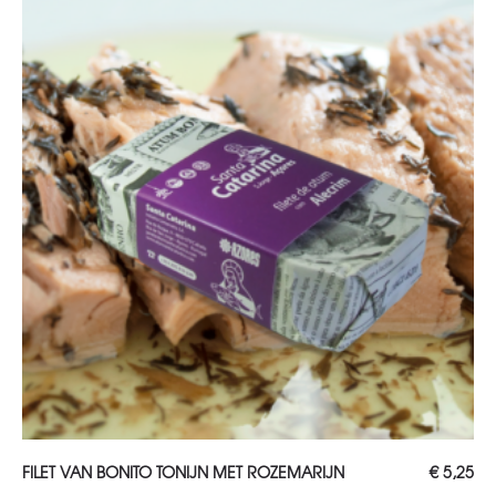
TOEVOEGEN AAN WINKELWAGEN
FILET VAN BONITO TONIJN MET ROZEMARIJN
€
5,25