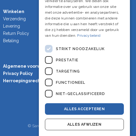
verkeer te analyseren. We delen ook
informatie over uw gebruik van onze site
Winkelen
met onze advertentie- en analysepartners,
die deze kunnen combineren met andere
Verzending
informatie die u aan hen heeft verstrekt of
Levering
die zij hebben verzameld door uw gebruik
Return Policy
van hun diensten.
Privacybeleid
Betaling
STRIKT NOODZAKELIJK
PRESTATIE
Algemene voorwaarden
TARGETING
Privacy Policy
Herroepingsrecht
FUNCTIONEEL
NIET-GECLASSIFICEERD
ALLES ACCEPTEREN
ALLES AFWIJZEN
© Sardineshop - Alle rechten voorbehouden.