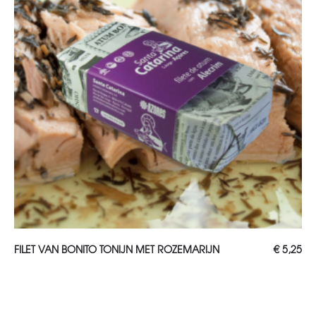
TOEVOEGEN AAN WINKELWAGEN
FILET VAN BONITO TONIJN MET ROZEMARIJN
€
5,25