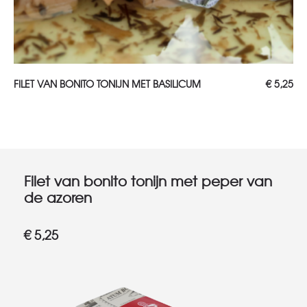
TOEVOEGEN AAN WINKELWAGEN
FILET VAN BONITO TONIJN MET BASILICUM
€
5,25
Filet van bonito tonijn met peper van
de azoren
€
5,25