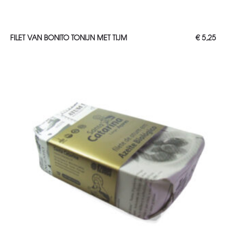
TOEVOEGEN AAN WINKELWAGEN
FILET VAN BONITO TONIJN MET TIJM
€
5,25