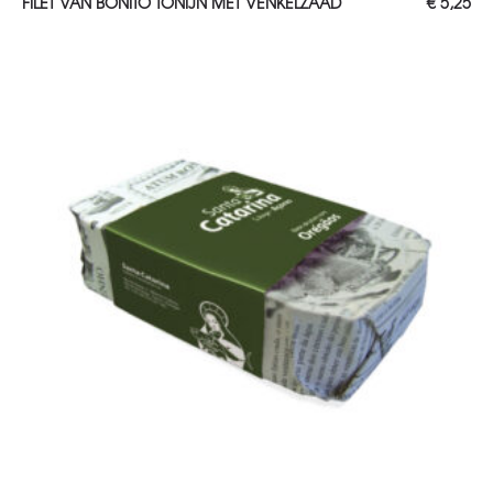
FILET VAN BONITO TONIJN MET VENKELZAAD
€
5,25