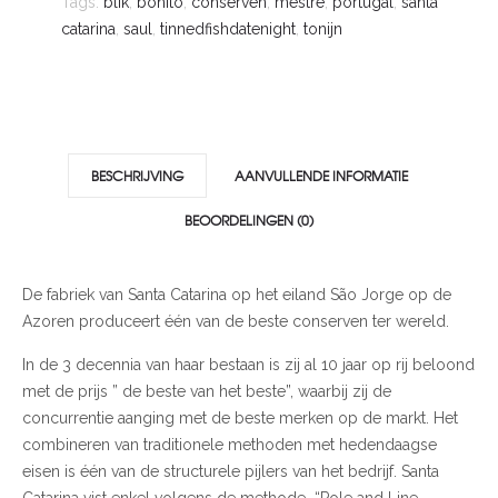
Tags:
blik
,
bonito
,
conserven
,
mestre
,
portugal
,
santa
catarina
,
saul
,
tinnedfishdatenight
,
tonijn
BESCHRIJVING
AANVULLENDE INFORMATIE
BEOORDELINGEN (0)
De fabriek van Santa Catarina op het eiland São Jorge op de
Azoren produceert één van de beste conserven ter wereld.
In de 3 decennia van haar bestaan is zij al 10 jaar op rij beloond
met de prijs ” de beste van het beste”, waarbij zij de
concurrentie aanging met de beste merken op de markt. Het
combineren van traditionele methoden met hedendaagse
eisen is één van de structurele pijlers van het bedrijf. Santa
Catarina vist enkel volgens de methode “Pole and Line