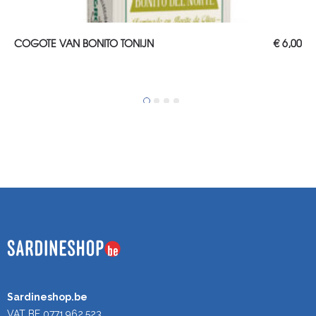
TOEVOEGEN AAN WINKELWAGEN
COGOTE VAN BONITO TONIJN
€
6,00
Sardineshop.be
VAT BE 0771.962.523