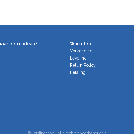
naar een cadeau?
Winkelen
on
Verzending
Levering
Return Policy
Betaling
© Sardineshop - Alle rechten voorbehouden.