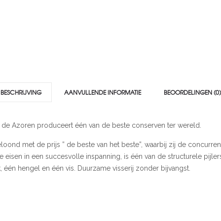
BESCHRIJVING
AANVULLENDE INFORMATIE
BEOORDELINGEN (0)
op de Azoren produceert één van de beste conserven ter wereld.
j beloond met de prijs ” de beste van het beste”, waarbij zij de concu
sen in een succesvolle inspanning, is één van de structurele pijler
k, één hengel en één vis. Duurzame visserij zonder bijvangst.