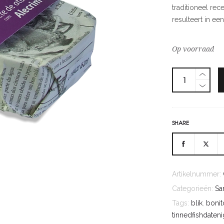
traditioneel re
resulteert in e
Op voorraad
SHARE
Artikelnummer:
Categorieën:
Sa
Tags:
blik
,
bonit
tinnedfishdateni