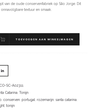
cept van de oude conservenfabriek op São Jorge. Dit
en onnavolgbare textuur en smaak.
TOEVOEGEN AAN WINKELWAGEN
CO-SC-A02311
nta Catarina
,
Tonijn
o
,
conserven
,
portugal
,
rozemarijn
,
santa catarina
,
ght
,
tonijn