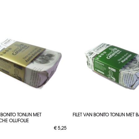
VOEGEN AAN WINKELWAGEN
TOEVOEGEN AAN WINKELWAG
N BONITO TONIJN MET
FILET VAN BONITO TONIJN MET B
CHE OLIJFOLIE
€
5,25