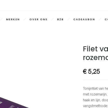
MERKEN
OVER ONS
B2B
CADEAUBON
C
Filet v
rozema
€
5,25
Tonijnfilet van
met rozemarijn.
haak en lijn, d
vangstmethode. 