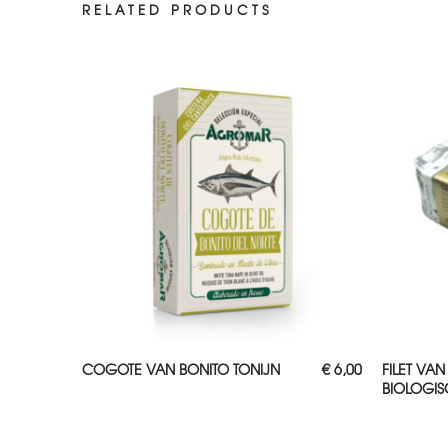
RELATED PRODUCTS
TOEVOEGEN AAN WINKELWAGEN
TOE
COGOTE VAN BONITO TONIJN
€
6,00
FILET VA
BIOLOGIS