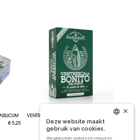
×
EN
TOEVOEGEN AAN WINKELWAGEN
ASILICUM
VENTRESCA VAN BONITO TONIJN
€
14,00
Deze website maakt
€
5,25
Dutch
gebruik van cookies.
French
We gebruiken cookies om inhoud en