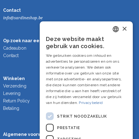
Contact
info@sardineshop.be
×
Deze website maakt
Op zoek naar een cadeau?
Dutch
gebruik van cookies.
Cadeaubon
French
Contact
We gebruiken cookies om inhoud en
advertenties te personaliseren en om ons
English
verkeer te analyseren. We delen ook
informatie over uw gebruik van onze site
Winkelen
met onze advertentie- en analysepartners,
die deze kunnen combineren met andere
Verzending
informatie die u aan hen heeft verstrekt of
Levering
die zij hebben verzameld door uw gebruik
Return Policy
van hun diensten.
Privacybeleid
Betaling
STRIKT NOODZAKELIJK
PRESTATIE
Algemene voorwaarden