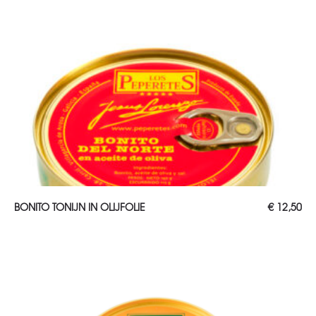
TOEVOEGEN AAN WINKELWAGEN
BONITO TONIJN IN OLIJFOLIE
€
12,50