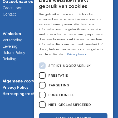
Deze website maakt
Op zoek naar een cadeau?
Dutch
gebruik van cookies.
Cadeaubon
French
Contact
We gebruiken cookies om inhoud en
advertenties te personaliseren en om ons
English
verkeer te analyseren. We delen ook
informatie over uw gebruik van onze site
Winkelen
met onze advertentie- en analysepartners,
die deze kunnen combineren met andere
Verzending
informatie die u aan hen heeft verstrekt of
Levering
die zij hebben verzameld door uw gebruik
Return Policy
van hun diensten.
Privacybeleid
Betaling
STRIKT NOODZAKELIJK
PRESTATIE
Algemene voorwaarden
TARGETING
Privacy Policy
Herroepingsrecht
FUNCTIONEEL
NIET-GECLASSIFICEERD