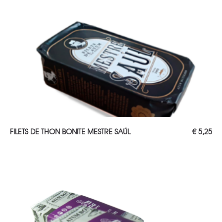
AJOUTER AU PANIER
FILETS DE THON BONITE MESTRE SAÚL
€
5,25