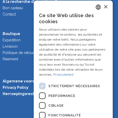
À la recherche d’un cadeau ?
×
Bon cadeau
Contact
Ce site Web utilise des
Dutch
cookies
French
Nous utilisons des cookies pour
Boutique
personnaliser le contenu, les publicités et
English
analyser notre trafic. Nous partageons
Expédition
également des informations sur votre
Livraison
utilisation de notre site avec nos partenaires
Politique de retour
de publicité et d"analyse qui peuvent les
Paiement
combiner avec d"autres informations que
vous leur avez fournies ou qu"ils ont
collectées lors de votre utilisation de leurs
services.
Privacybeleid
Algemene voorwaarden
STRICTEMENT NÉCESSAIRES
Privacy Policy
Herroepingsrecht
PERFORMANCE
CIBLAGE
FONCTIONNALITÉ