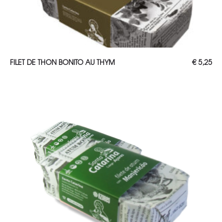
AJOUTER AU PANIER
FILET DE THON BONITO AU THYM
€
5,25