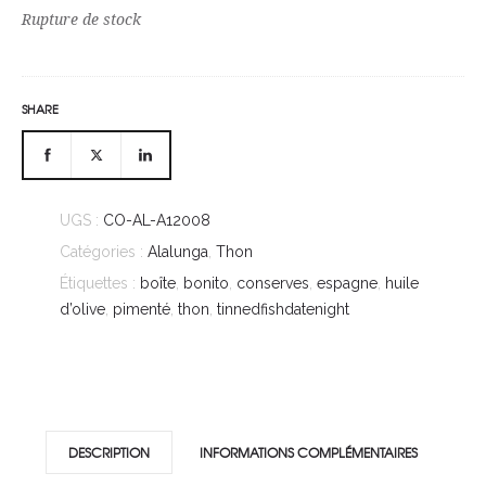
Rupture de stock
SHARE
UGS :
CO-AL-A12008
Catégories :
Alalunga
,
Thon
Étiquettes :
boîte
,
bonito
,
conserves
,
espagne
,
huile
d’olive
,
pimenté
,
thon
,
tinnedfishdatenight
DESCRIPTION
INFORMATIONS COMPLÉMENTAIRES