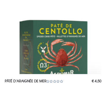
€ 5,25.
€ 4
AJOUTER AU PANIER
PÂTÉ D’ARAIGNÉE DE MER
€
4,50
Note
5.00
sur 5