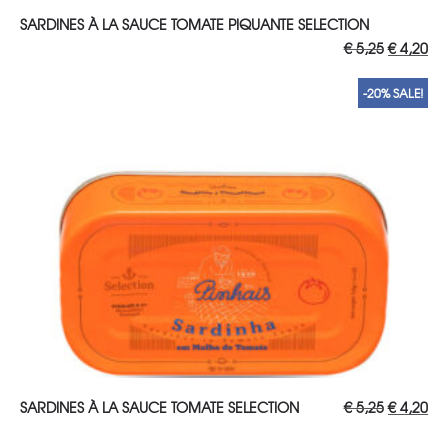
AJOUTER AU PANIER
SARDINES À LA SAUCE TOMATE PIQUANTE SELECTION
Le
Le
€
5,25
€
4,20
prix
pri
initial
act
était :
est 
-20% SALE!
€ 5,25.
€ 4
AJOUTER AU PANIER
Le
Le
SARDINES À LA SAUCE TOMATE SELECTION
€
5,25
€
4,20
prix
pri
initial
act
était :
est 