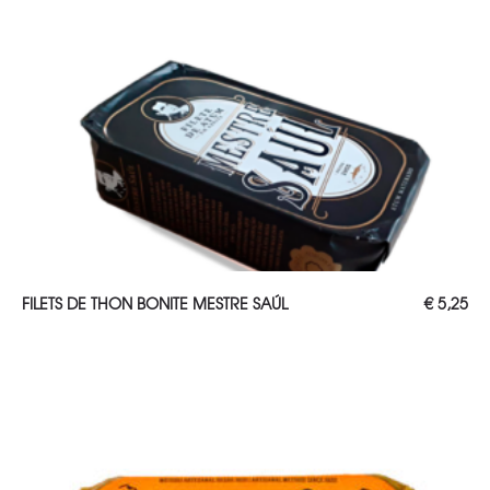
AJOUTER AU PANIER
FILETS DE THON BONITE MESTRE SAÚL
€
5,25