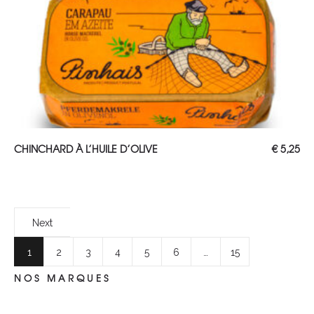
AJOUTER AU PANIER
CHINCHARD À L’HUILE D’OLIVE
€
5,25
Next
1
2
3
4
5
6
…
15
NOS MARQUES