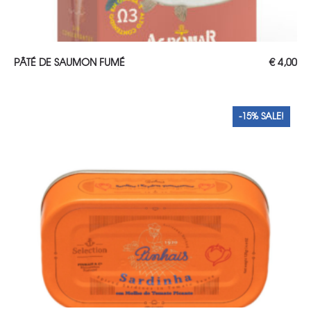
AJOUTER AU PANIER
PÂTÉ DE SAUMON FUMÉ
€
4,00
-15% SALE!
-15% SALE!