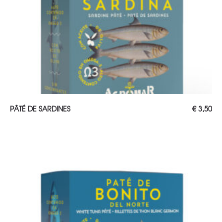
AJOUTER AU PANIER
PÂTÉ DE SARDINES
€
3,50