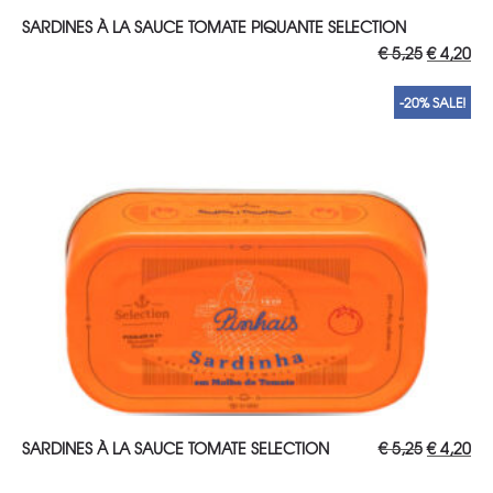
AJOUTER AU PANIER
SARDINES À LA SAUCE TOMATE PIQUANTE SELECTION
Le
Le
€
5,25
€
4,20
prix
pri
initial
act
était :
est 
-20% SALE!
€ 5,25.
€ 4
AJOUTER AU PANIER
Le
Le
SARDINES À LA SAUCE TOMATE SELECTION
€
5,25
€
4,20
prix
pri
initial
act
était :
est 