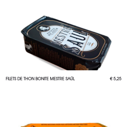
AJOUTER AU PANIER
FILETS DE THON BONITE MESTRE SAÚL
€
5,25