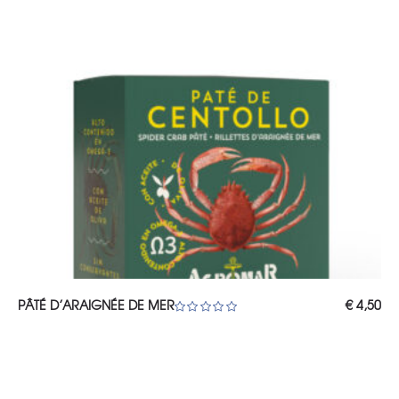
€ 5,25.
€ 4
AJOUTER AU PANIER
PÂTÉ D’ARAIGNÉE DE MER
€
4,50
Note
5.00
sur 5