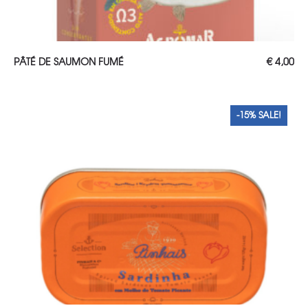
AJOUTER AU PANIER
PÂTÉ DE SAUMON FUMÉ
€
4,00
-15% SALE!
-15% SALE!