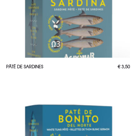
AJOUTER AU PANIER
PÂTÉ DE SARDINES
€
3,50