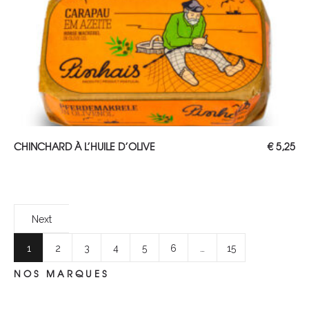
AJOUTER AU PANIER
CHINCHARD À L’HUILE D’OLIVE
€
5,25
Next
1
2
3
4
5
6
…
15
NOS MARQUES