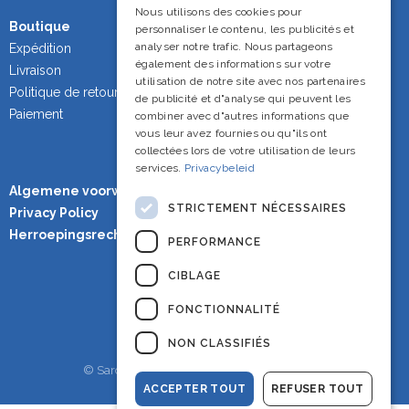
French
Nous utilisons des cookies pour
Boutique
personnaliser le contenu, les publicités et
English
analyser notre trafic. Nous partageons
Expédition
également des informations sur votre
Livraison
utilisation de notre site avec nos partenaires
Politique de retour
de publicité et d"analyse qui peuvent les
Paiement
combiner avec d"autres informations que
vous leur avez fournies ou qu"ils ont
collectées lors de votre utilisation de leurs
services.
Privacybeleid
Algemene voorwaarden
STRICTEMENT NÉCESSAIRES
Privacy Policy
Herroepingsrecht
PERFORMANCE
CIBLAGE
FONCTIONNALITÉ
NON CLASSIFIÉS
© Sardineshop - Alle rechten voorbehouden.
ACCEPTER TOUT
REFUSER TOUT