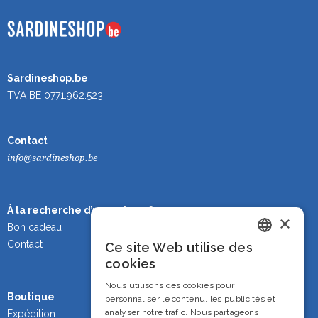
Sardineshop.be
TVA BE 0771.962.523
Contact
info@sardineshop.be
À la recherche d’un cadeau ?
×
Bon cadeau
Contact
Ce site Web utilise des
Dutch
cookies
French
Nous utilisons des cookies pour
Boutique
personnaliser le contenu, les publicités et
English
analyser notre trafic. Nous partageons
Expédition