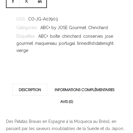
UGS :
CO-JG-A07903
Catégories :
ABC+ by JOSE Gourmet
,
Chinchard
Étiquettes :
ABC+
,
boîte
,
chinchard
,
conserves
,
jose
gourmet
,
maquereau
,
portugal
,
tinnedfishdatenight
,
vierge
DESCRIPTION
INFORMATIONS COMPLÉMENTAIRES
AVIS (0)
Des Patatas Bravas en Espagne à la Moqueca au Brésil, en
passant par les saveurs inoubliables de la Suède et du Japon,