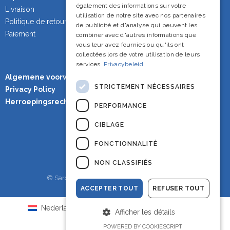
également des informations sur votre
Livraison
utilisation de notre site avec nos partenaires
Politique de retour
de publicité et d"analyse qui peuvent les
Paiement
combiner avec d"autres informations que
vous leur avez fournies ou qu"ils ont
collectées lors de votre utilisation de leurs
services.
Privacybeleid
Algemene voorwaarden
STRICTEMENT NÉCESSAIRES
Privacy Policy
Herroepingsrecht
PERFORMANCE
CIBLAGE
FONCTIONNALITÉ
NON CLASSIFIÉS
© Sardineshop - Alle rechten voorbehouden.
ACCEPTER TOUT
REFUSER TOUT
Nederlands
(
Néerlandais
)
English
(
Anglais
)
Afficher les détails
Français
POWERED BY COOKIESCRIPT