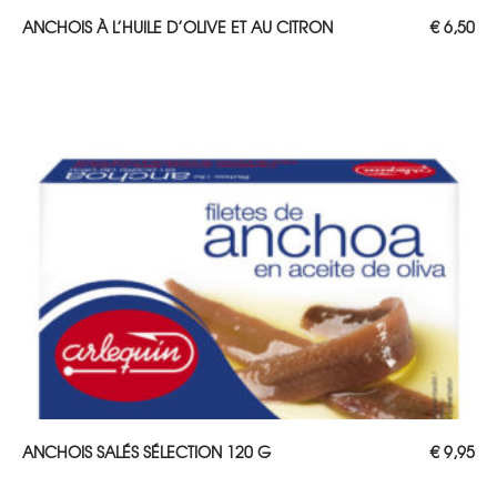
AJOUTER AU PANIER
ANCHOIS À L’HUILE D’OLIVE ET AU CITRON
€
6,50
Lire la suite
ANCHOIS SALÉS SÉLECTION 120 G
€
9,95