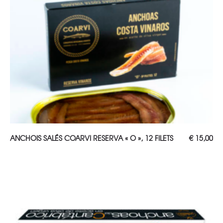
AJOUTER AU PANIER
ANCHOIS SALÉS COARVI RESERVA « O », 12 FILETS
€
15,00