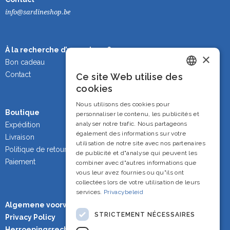
info@sardineshop.be
À la recherche d’un cadeau ?
×
Bon cadeau
Contact
Ce site Web utilise des
Dutch
cookies
French
Nous utilisons des cookies pour
Boutique
personnaliser le contenu, les publicités et
English
analyser notre trafic. Nous partageons
Expédition
également des informations sur votre
Livraison
utilisation de notre site avec nos partenaires
Politique de retour
de publicité et d"analyse qui peuvent les
Paiement
combiner avec d"autres informations que
vous leur avez fournies ou qu"ils ont
collectées lors de votre utilisation de leurs
services.
Privacybeleid
Algemene voorwaarden
STRICTEMENT NÉCESSAIRES
Privacy Policy
Herroepingsrecht