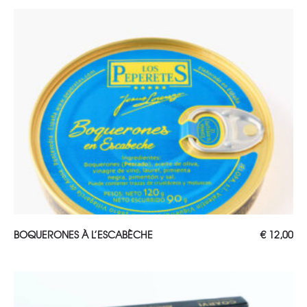
AJOUTER AU PANIER
BOQUERONES À L’ESCABÈCHE
€
12,00