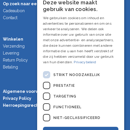
Deze website maakt
Op zoek naar een cadeau?
Dutch
gebruik van cookies.
Cadeaubon
French
Contact
We gebruiken cookies om inhoud en
advertenties te personaliseren en om ons
English
verkeer te analyseren. We delen ook
informatie over uw gebruik van onze site
Winkelen
met onze advertentie- en analysepartners,
die deze kunnen combineren met andere
Verzending
informatie die u aan hen heeft verstrekt of
Levering
die zij hebben verzameld door uw gebruik
Return Policy
van hun diensten.
Privacybeleid
Betaling
STRIKT NOODZAKELIJK
PRESTATIE
Algemene voorwaarden
TARGETING
Privacy Policy
Herroepingsrecht
FUNCTIONEEL
NIET-GECLASSIFICEERD