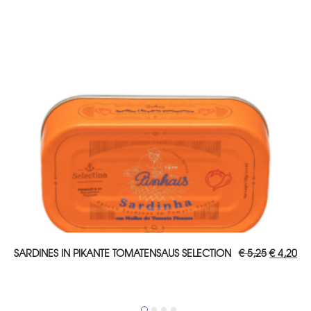
TOEVOEGEN AAN WINKELWAGEN
Oorspron
Hu
SARDINES IN PIKANTE TOMATENSAUS SELECTION
€
5,25
€
4,20
prijs
pri
was:
is:
€ 5,25.
€ 4