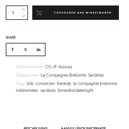
TOEVOEGEN AAN WINKELWAGEN
SHARE
Artikelnummer:
CO-JF-A11044
Categorieën:
La Compagnie Bretonne
,
Sardines
Tags:
blik
,
conserven
,
frankrijk
,
la compagnie bretonne
,
millésimées
,
sardines
,
tinnedfishdatenight
BESCHRIJVING
AANVULLENDE INFORMATIE