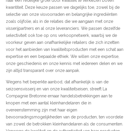
naar een redelijke groei door kwaliteit te verkiezen boven
kwantiteit. Deze keuze passen we dagelijks toe, zowel bij de
selectie van onze visvoorraden en belangrijke ingrediënten
zoals olijfolie, als in de relaties die we aangaan met onze
visserijpartners en al onze leveranciers. We passen dezelfde
selectiviteit ook toe op ons verkoopnetwerk, waarbij we de
voorkeur geven aan onafhankelijke retailers die zich inzetten
voor het aanbieden van kwaliteitsproducten met een schat aan
expertise en een bepaalde ethiek. We willen onze expertise,
onze geschiedenis en onze kennis met iedereen delen en we
zijn altijd transparant over onze aanpak.
Wegens het beperkte aanbod, dat afhankelijk is van de
seizoensvisserij en van onze kwaliteitseisen, streeft La
Compagnie Bretonne ernaar handelsbetrekkingen aan te
knopen met een aantal kleinhandelaren die in
overeenstemming zijn met haar eigen
bevoorradingsmogelijkheden van de producten, ten voordele
van zowel de betrokken kleinhandelaren als de consumenten.
Vanwege de kwaliteit en de authenticiteit van haar producten