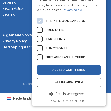
informatie die u aan hen heeft verstrekt of
Levering
die zij hebben verzameld door uw gebruik
Return Policy
van hun diensten.
Privacybeleid
Betaling
STRIKT NOODZAKELIJK
PRESTATIE
Algemene voorwaarden
TARGETING
Privacy Policy
Herroepingsrecht
FUNCTIONEEL
NIET-GECLASSIFICEERD
ALLES ACCEPTEREN
ALLES AFWIJZEN
© Sardineshop - Alle rechten voorbehouden.
Details weergeven
Nederlands
English
(
Engels
)
Français
(
Frans
)
POWERED BY COOKIESCRIPT