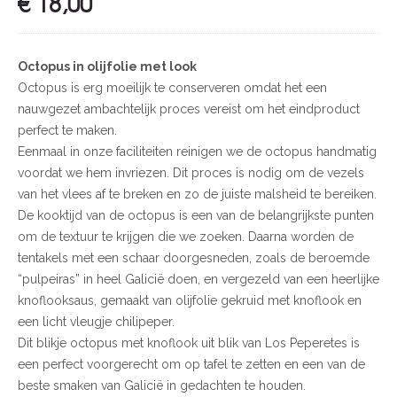
€
18,00
Octopus in olijfolie met look
Octopus is erg moeilijk te conserveren omdat het een
nauwgezet ambachtelijk proces vereist om het eindproduct
perfect te maken.
Eenmaal in onze faciliteiten reinigen we de octopus handmatig
voordat we hem invriezen. Dit proces is nodig om de vezels
van het vlees af te breken en zo de juiste malsheid te bereiken.
De kooktijd van de octopus is een van de belangrijkste punten
om de textuur te krijgen die we zoeken. Daarna worden de
tentakels met een schaar doorgesneden, zoals de beroemde
“pulpeiras” in heel Galicië doen, en vergezeld van een heerlijke
knoflooksaus, gemaakt van olijfolie gekruid met knoflook en
een licht vleugje chilipeper.
Dit blikje octopus met knoflook uit blik van Los Peperetes is
een perfect voorgerecht om op tafel te zetten en een van de
beste smaken van Galicië in gedachten te houden.