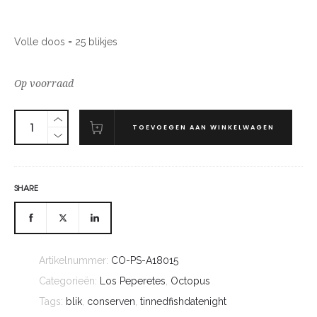
Volle doos = 25 blikjes
Op voorraad
TOEVOEGEN AAN WINKELWAGEN
SHARE
Artikelnummer:
CO-PS-A18015
Categorieën:
Los Peperetes
,
Octopus
Tags:
blik
,
conserven
,
tinnedfishdatenight