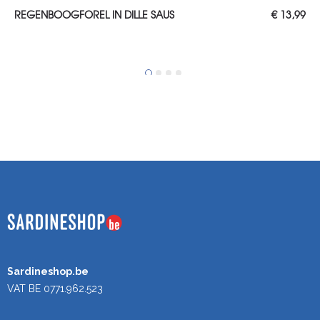
TOEVOEGEN AAN WINKELWAGEN
REGENBOOGFOREL IN DILLE SAUS
€
13,99
Sardineshop.be
VAT BE 0771.962.523