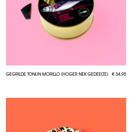
TOEVOEGEN AAN WINKELWAGEN
GEGRILDE TONIJN MORILLO (HOGER NEK GEDEELTE)
€
34,95