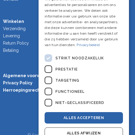
advertenties te personaliseren en om ons
English
verkeer te analyseren. We delen ook
informatie over uw gebruik van onze site
Winkelen
met onze advertentie- en analysepartners,
die deze kunnen combineren met andere
Verzending
informatie die u aan hen heeft verstrekt of
Levering
die zij hebben verzameld door uw gebruik
Return Policy
van hun diensten.
Privacybeleid
Betaling
STRIKT NOODZAKELIJK
PRESTATIE
Algemene voorwaarden
TARGETING
Privacy Policy
Herroepingsrecht
FUNCTIONEEL
NIET-GECLASSIFICEERD
ALLES ACCEPTEREN
ALLES AFWIJZEN
© Sardineshop - Alle rechten voorbehouden.