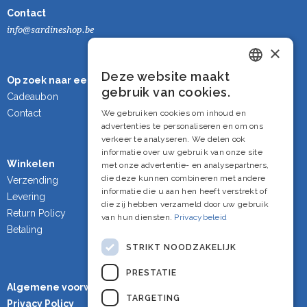
Contact
info@sardineshop.be
×
Deze website maakt
Op zoek naar een cadeau?
Dutch
gebruik van cookies.
Cadeaubon
French
Contact
We gebruiken cookies om inhoud en
advertenties te personaliseren en om ons
English
verkeer te analyseren. We delen ook
informatie over uw gebruik van onze site
Winkelen
met onze advertentie- en analysepartners,
die deze kunnen combineren met andere
Verzending
informatie die u aan hen heeft verstrekt of
Levering
die zij hebben verzameld door uw gebruik
Return Policy
van hun diensten.
Privacybeleid
Betaling
STRIKT NOODZAKELIJK
PRESTATIE
Algemene voorwaarden
TARGETING
Privacy Policy