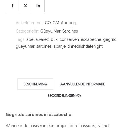
Artikelnummer:
CO-GM-A00004
Categorieën:
Güeyu Mar
,
Sardines
Tags:
abel alvarez
,
blik
,
conserven
,
escabeche
,
gegrild
,
gueyumar
,
sardines
,
spanje
,
tinnedfishdatenight
BESCHRIJVING
AANVULLENDE INFORMATIE
BEOORDELINGEN (0)
Gegrilde sardines in escabeche
Wanneer de basis van een project pure passie is, zal het