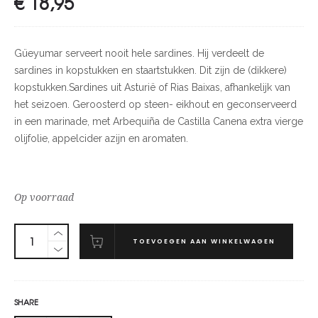
€
18,95
Güeyumar serveert nooit hele sardines. Hij verdeelt de
sardines in kopstukken en staartstukken. Dit zijn de (dikkere)
kopstukken.Sardines uit Asturië of Rias Baixas, afhankelijk van
het seizoen. Geroosterd op steen- eikhout en geconserveerd
in een marinade, met Arbequiña de Castilla Canena extra vierge
olijfolie, appelcider azijn en aromaten.
Op voorraad
TOEVOEGEN AAN WINKELWAGEN
SHARE