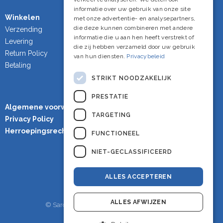
informatie over uw gebruik van onze site
Winkelen
met onze advertentie- en analysepartners,
die deze kunnen combineren met andere
Verzending
informatie die u aan hen heeft verstrekt of
Levering
die zij hebben verzameld door uw gebruik
Return Policy
van hun diensten.
Privacybeleid
Betaling
STRIKT NOODZAKELIJK
PRESTATIE
Algemene voorwaarden
TARGETING
Privacy Policy
Herroepingsrecht
FUNCTIONEEL
NIET-GECLASSIFICEERD
ALLES ACCEPTEREN
ALLES AFWIJZEN
© Sardineshop - Alle rechten voorbehouden.