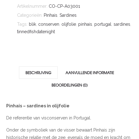
Artikelnummer:
CO-CP-A03001
Categorieën:
Pinhais
,
Sardines
Tags:
blik
,
conserven
,
olijfolie
,
pinhais
,
portugal
,
sardines
,
tinnedfishdatenight
BESCHRIJVING
AANVULLENDE INFORMATIE
BEOORDELINGEN (0)
Pinhais – sardines in olijfolie
Dé referentie van visconserven in Portugal.
Onder de symboliek van de visser bewaart Pinhais zijn
historische relatie met de zee, evenals de moed en kracht om