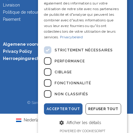
également des informations sur votre
Livraison
utilisation de notre site avec nos partenaires
Politique de retour
de publicité et d"analyse qui peuvent les
Paiement
combiner avec d"autres informations que
vous leur avez fournies ou qu"ils ont
collectées lors de votre utilisation de leurs
services.
Privacybeleid
Algemene voorwaarden
STRICTEMENT NÉCESSAIRES
Privacy Policy
Herroepingsrecht
PERFORMANCE
CIBLAGE
FONCTIONNALITÉ
NON CLASSIFIÉS
© Sardineshop - Alle rechten voorbehouden.
ACCEPTER TOUT
REFUSER TOUT
Nederlands
(
Néerlandais
)
English
(
Anglais
)
Afficher les détails
Français
POWERED BY COOKIESCRIPT