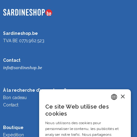
Sardineshop.be
TVA BE 0771.962.523
Contact
info@sardineshop.be
À la recherche d’un cadeau ?
×
Bon cadeau
Contact
Ce site Web utilise des
Dutch
cookies
French
Nous utilisons des cookies pour
Boutique
personnaliser le contenu, les publicités et
English
analyser notre trafic. Nous partageons
Expédition