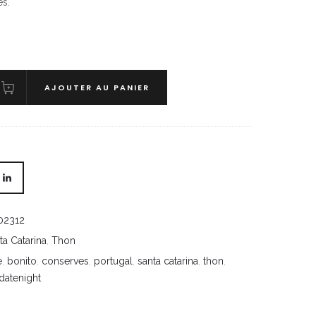
es.
AJOUTER AU PANIER
02312
ta Catarina
,
Thon
e
,
bonito
,
conserves
,
portugal
,
santa catarina
,
thon
,
hdatenight