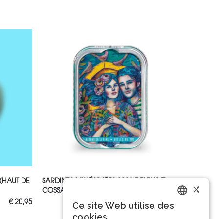
AJOUTER AU PANIER
(HAUT DE
SARDINES MILLÉSIMÉES 2022 DELPHINE
×
COSSAIS
€
20,95
€
6,35
Ce site Web utilise des
Dutch
cookies