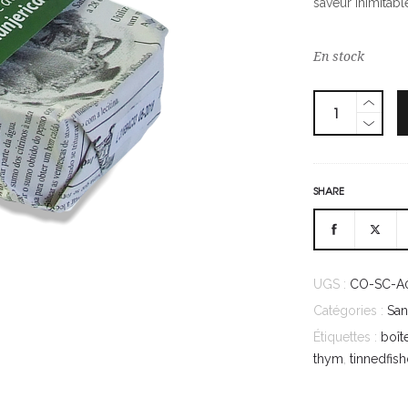
saveur inimitabl
En stock
SHARE
UGS :
CO-SC-A
Catégories :
San
Étiquettes :
boît
thym
,
tinnedfis