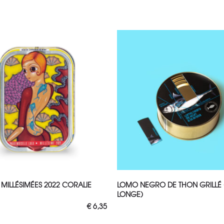
UTER AU PANIER
Lire la suite
 MILLÉSIMÉES 2022 CORALIE
LOMO NEGRO DE THON GRILLÉ 
LONGE)
€
6,35