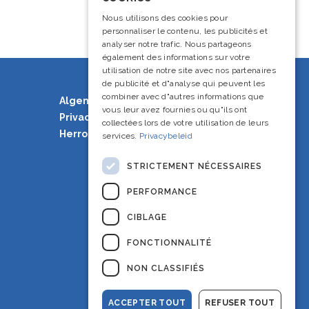
French
Nous utilisons des cookies pour
personnaliser le contenu, les publicités et
English
analyser notre trafic. Nous partageons
également des informations sur votre
utilisation de notre site avec nos partenaires
de publicité et d"analyse qui peuvent les
combiner avec d"autres informations que
Algemene voorwaarden
vous leur avez fournies ou qu"ils ont
Privacy Policy
collectées lors de votre utilisation de leurs
Herroepingsrecht
services.
Privacybeleid
STRICTEMENT NÉCESSAIRES
PERFORMANCE
CIBLAGE
FONCTIONNALITÉ
NON CLASSIFIÉS
ACCEPTER TOUT
REFUSER TOUT