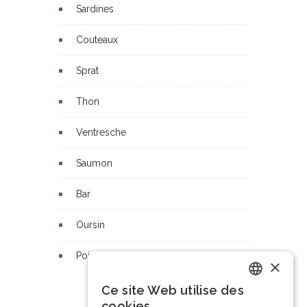
Sardines
Couteaux
Sprat
Thon
Ventresche
Saumon
Bar
Oursin
Poisson lune
×
Ce site Web utilise des
Dutch
cookies