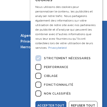
French
Nous utilisons des cookies pour
personnaliser le contenu, les publicités et
English
analyser notre trafic. Nous partageons
également des informations sur votre
utilisation de notre site avec nos partenaires
de publicité et d"analyse qui peuvent les
combiner avec d"autres informations que
Algemene voorwaarden
vous leur avez fournies ou qu"ils ont
Privacy Policy
collectées lors de votre utilisation de leurs
Herroepingsrecht
services.
Privacybeleid
STRICTEMENT NÉCESSAIRES
PERFORMANCE
CIBLAGE
FONCTIONNALITÉ
NON CLASSIFIÉS
ACCEPTER TOUT
REFUSER TOUT