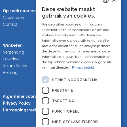
Deze website maakt
Op zoek naar een cadeau?
Dutch
gebruik van cookies.
Cadeaubon
French
Contact
We gebruiken cookies om inhoud en
advertenties te personaliseren en om ons
English
verkeer te analyseren. We delen ook
informatie over uw gebruik van onze site
Winkelen
met onze advertentie- en analysepartners,
die deze kunnen combineren met andere
Verzending
informatie die u aan hen heeft verstrekt of
Levering
die zij hebben verzameld door uw gebruik
Return Policy
van hun diensten.
Privacybeleid
Betaling
STRIKT NOODZAKELIJK
PRESTATIE
Algemene voorwaarden
TARGETING
Privacy Policy
Herroepingsrecht
FUNCTIONEEL
NIET-GECLASSIFICEERD