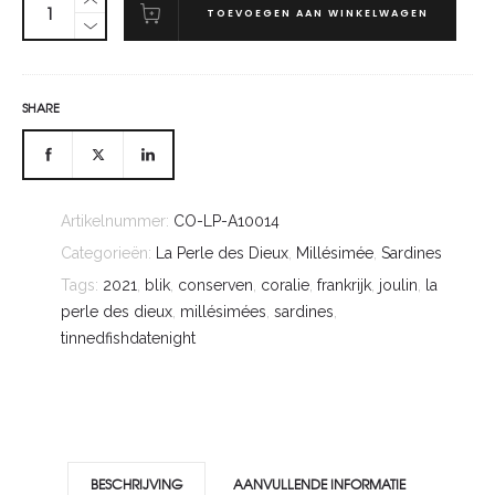
TOEVOEGEN AAN WINKELWAGEN
SHARE
Artikelnummer:
CO-LP-A10014
Categorieën:
La Perle des Dieux
,
Millésimée
,
Sardines
Tags:
2021
,
blik
,
conserven
,
coralie
,
frankrijk
,
joulin
,
la
perle des dieux
,
millésimées
,
sardines
,
tinnedfishdatenight
BESCHRIJVING
AANVULLENDE INFORMATIE