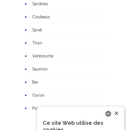
Sardines
Couteaux
Sprat
Thon
Ventresche
Saumon
Bar
Oursin
Poisson lune
×
Ce site Web utilise des
Dutch
cookies