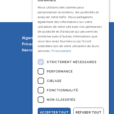
French
Nous utilisons des cookies pour
personnaliser le contenu, les publicités et
English
analyser notre trafic. Nous partageons
également des informations sur votre
utilisation de notre site avec nos partenaires
de publicité et d"analyse qui peuvent les
combiner avec d"autres informations que
Algemene voorwaarden
vous leur avez fournies ou qu"ils ont
Privacy Policy
collectées lors de votre utilisation de leurs
Herroepingsrecht
services.
Privacybeleid
STRICTEMENT NÉCESSAIRES
PERFORMANCE
CIBLAGE
FONCTIONNALITÉ
NON CLASSIFIÉS
ACCEPTER TOUT
REFUSER TOUT