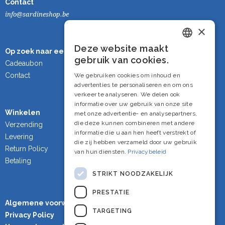
Contact
info@sardineshop.be
×
Deze website maakt
Op zoek naar een cadeau?
Dutch
gebruik van cookies.
Cadeaubon
French
Contact
We gebruiken cookies om inhoud en
advertenties te personaliseren en om ons
English
verkeer te analyseren. We delen ook
informatie over uw gebruik van onze site
Winkelen
met onze advertentie- en analysepartners,
die deze kunnen combineren met andere
Verzending
informatie die u aan hen heeft verstrekt of
Levering
die zij hebben verzameld door uw gebruik
Return Policy
van hun diensten.
Privacybeleid
Betaling
STRIKT NOODZAKELIJK
PRESTATIE
Algemene voorwaarden
TARGETING
Privacy Policy