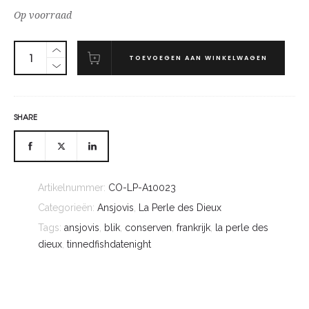
Op voorraad
TOEVOEGEN AAN WINKELWAGEN
SHARE
Artikelnummer:
CO-LP-A10023
Categorieën:
Ansjovis
,
La Perle des Dieux
Tags:
ansjovis
,
blik
,
conserven
,
frankrijk
,
la perle des
dieux
,
tinnedfishdatenight